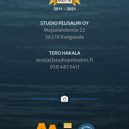
STUDIO PELISALMI OY
Majaalahdentie 22
36270 Kangasala
TERO HAKALA
tero[at]studiopelisalmi.fi
050 483 5411