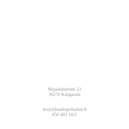
STUDIO PELISALMI OY
Majaalahdentie 22
36270 Kangasala
TERO HAKALA
tero[at]studiopelisalmi.fi
050 483 5411