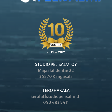
STUDIO PELISALMI OY
Majaalahdentie 22
36270 Kangasala
TERO HAKALA
tero[at]studiopelisalmi.fi
050 483 5411