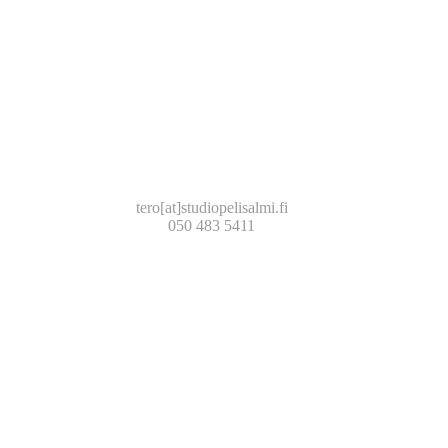
TERO HAKALA
tero[at]studiopelisalmi.fi
050 483 5411