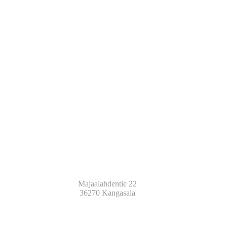
STUDIO PELISALMI OY
Majaalahdentie 22
36270 Kangasala