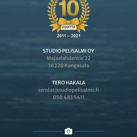
STUDIO PELISALMI OY
Majaalahdentie 22
36270 Kangasala
TERO HAKALA
tero[at]studiopelisalmi.fi
050 483 5411