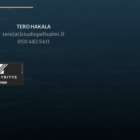
TERO HAKALA
tero[at]studiopelisalmi.fi
050 483 5411